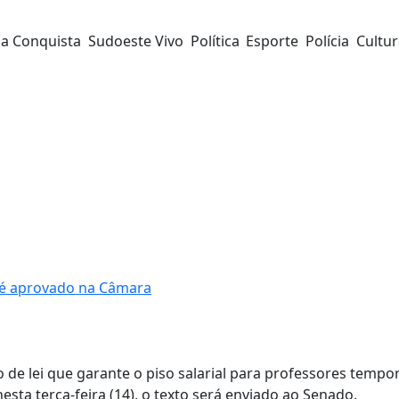
da Conquista
Sudoeste Vivo
Política
Esporte
Polícia
Cultu
s é aprovado na Câmara
de lei que garante o piso salarial para professores tempo
sta terça-feira (14), o texto será enviado ao Senado.