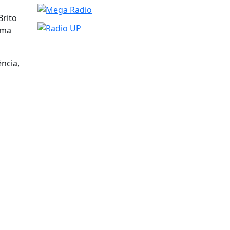
Brito
ima
ncia,