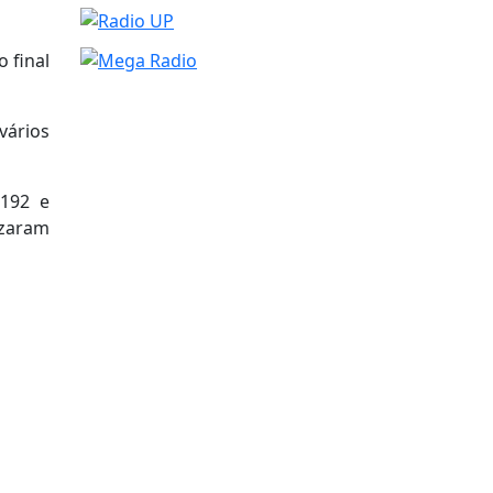
 final
vários
 192 e
izaram