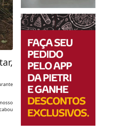
ar,
urante
 nosso
acabou