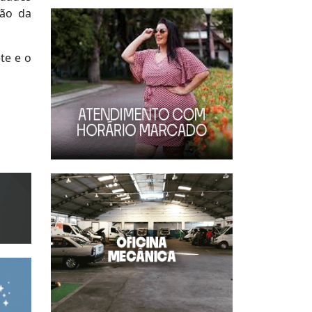
são da
te e o