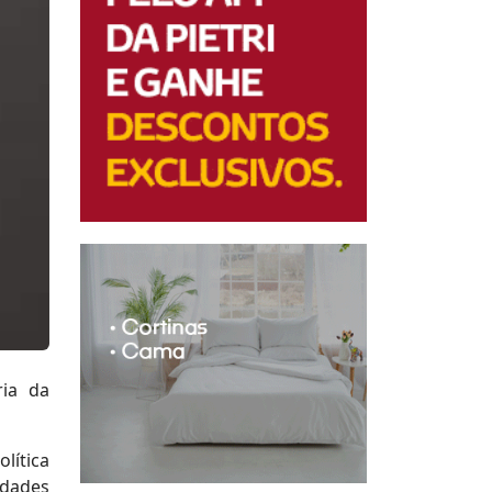
ria da
lítica
idades