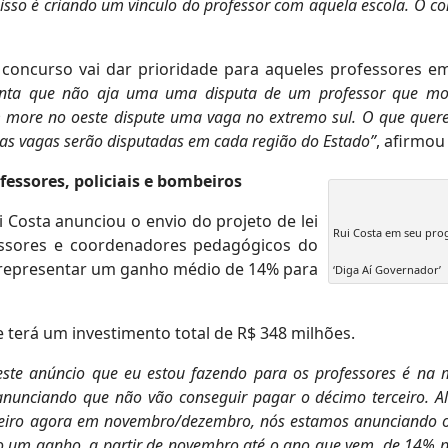
isso é criando um vínculo do professor com aquela escola. O c
o concurso vai dar prioridade para aqueles professores e
anta que não aja uma uma disputa de um professor que m
m more no oeste dispute uma vaga no extremo sul. O que quer
, as vagas serão disputadas em cada região do Estado”
, afirmou
fessores, policiais e bombeiros
 Costa anunciou o envio do projeto de lei
Rui Costa em seu pr
ssores e coordenadores pedagógicos do
 representar um ganho médio de 14% para
‘Diga Aí Governador’
e terá um investimento total de R$ 348 milhões.
este anúncio que eu estou fazendo para os professores é na
 anunciando que não vão conseguir pagar o décimo terceiro. A
ceiro agora em novembro/dezembro, nós estamos anunciando o
o um ganho, a partir de novembro até o ano que vem, de 14% 