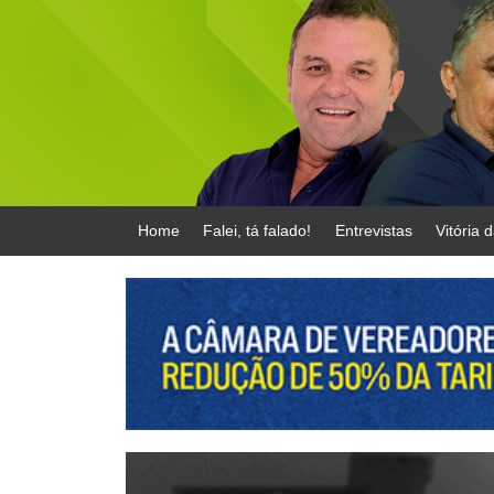
Home
Falei, tá falado!
Entrevistas
Vitória 