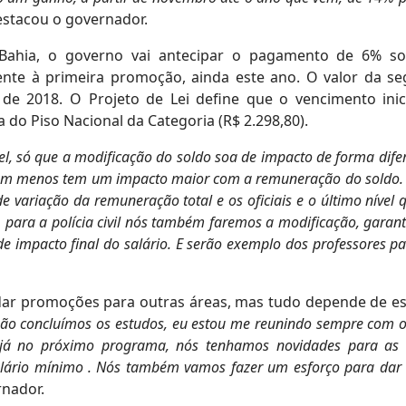
estacou o governador.
Bahia, o governo vai antecipar o pagamento de 6% s
ente à primeira promoção, ainda este ano. O valor da s
e 2018. O Projeto de Lei define que o vencimento inic
a do Piso Nacional da Categoria (R$ 2.298,80).
l, só que a modificação do soldo soa de impacto de forma dife
ham menos tem um impacto maior com a remuneração do soldo. 
 variação da remuneração total e os oficiais e o último nível 
, para a polícia civil nós também faremos a modificação, garan
e impacto final do salário. E serão exemplo dos professores 
ar promoções para outras áreas, mas tudo depende de e
ão concluímos os estudos, eu estou me reunindo sempre com o
 já no próximo programa, nós tenhamos novidades para as 
salário mínimo . Nós também vamos fazer um esforço para dar
rnador.