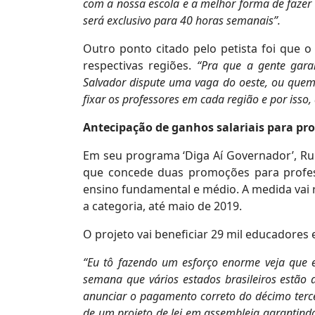
com a nossa escola e a melhor forma de fazer 
será exclusivo para 40 horas semanais”.
Outro ponto citado pelo petista foi que 
respectivas regiões.
“Pra que a gente gar
Salvador dispute uma vaga do oeste, ou que
fixar os professores em cada região e por isso
Antecipação de ganhos salariais para pro
Em seu programa ‘Diga Aí Governador’, Rui
que concede duas promoções para profe
ensino fundamental e médio. A medida vai
a categoria, até maio de 2019.
O projeto vai beneficiar 29 mil educadores 
“Eu tô fazendo um esforço enorme veja que 
semana que vários estados brasileiros estão
anunciar o pagamento correto do décimo ter
de um projeto de lei em assembleia garantind