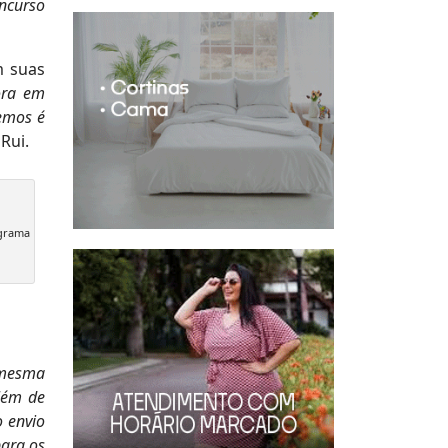
oncurso
m suas
ora em
emos é
 Rui.
ograma
 mesma
lém de
 envio
para os