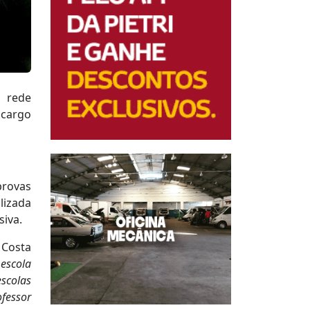
a rede
 cargo
provas
alizada
siva.
 Costa
escola
escolas
ofessor