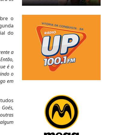
obre o
egunda
ial do
rente a
Então,
que é o
tindo o
pago em
studos
 Goés,
outras
 algum