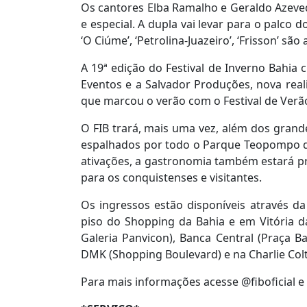
Os cantores Elba Ramalho e Geraldo Azeve
e especial. A dupla vai levar para o palco d
‘O Ciúme’, ‘Petrolina-Juazeiro’, ‘Frisson’ sã
A 19ª edição do Festival de Inverno Bahia
Eventos e a Salvador Produções, nova real
que marcou o verão com o Festival de Verão
O FIB trará, mais uma vez, além dos grand
espalhados por todo o Parque Teopompo de
ativações, a gastronomia também estará pre
para os conquistenses e visitantes.
Os ingressos estão disponíveis através da
piso do Shopping da Bahia e em Vitória d
Galeria Panvicon), Banca Central (Praça Bar
DMK (Shopping Boulevard) e na Charlie Colt 
Para mais informações acesse @fiboficial 