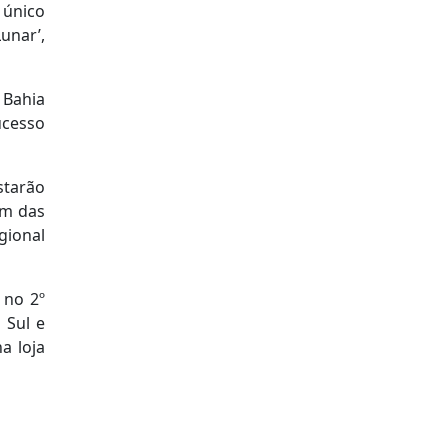
 único
Lunar’,
 Bahia
ucesso
starão
ém das
gional
 no 2º
 Sul e
a loja