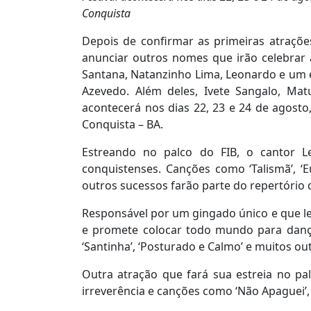
Conquista
Depois de confirmar as primeiras atrações
anunciar outros nomes que irão celebrar 
Santana, Natanzinho Lima, Leonardo e um e
Azevedo. Além deles, Ivete Sangalo, M
acontecerá nos dias 22, 23 e 24 de agost
Conquista – BA.
Estreando no palco do FIB, o cantor 
conquistenses. Canções como ‘Talismã’, ‘Eu
outros sucessos farão parte do repertório 
Responsável por um gingado único e que lev
e promete colocar todo mundo para dançar.
‘Santinha’, ‘Posturado e Calmo’ e muitos o
Outra atração que fará sua estreia no pa
irreverência e canções como ‘Não Apaguei’, 