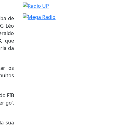
aba de
GG Léo
eraldo
B, que
ria da
lar os
muitos
do FIB
rigo’,
da sua