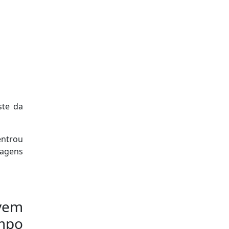
ste da
entrou
nagens
vem
empo