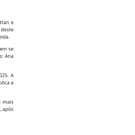
ttan e
 deste
eida.
uem se
s: Ana
025. A
lica a
o mais
, após