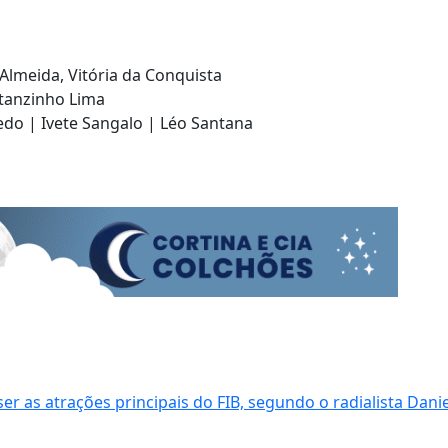
lmeida, Vitória da Conquista
atanzinho Lima
edo | Ivete Sangalo | Léo Santana
r as atrações principais do FIB, segundo o radialista Danie