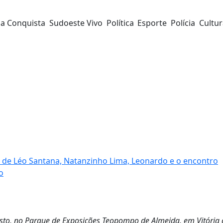
da Conquista
Sudoeste Vivo
Política
Esporte
Polícia
Cultu
s de Léo Santana, Natanzinho Lima, Leonardo e o encontro
o
gosto, no Parque de Exposições Teopompo de Almeida, em Vitória