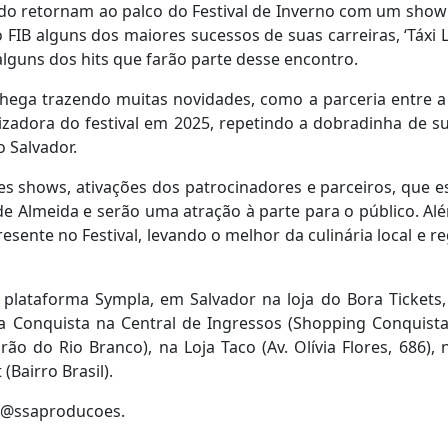
do retornam ao palco do Festival de Inverno com um show
o FIB alguns dos maiores sucessos de suas carreiras, ‘Táxi 
o alguns dos hits que farão parte desse encontro.
 chega trazendo muitas novidades, como a parceria entre a
izadora do festival em 2025, repetindo a dobradinha de s
 Salvador.
es shows, ativações dos patrocinadores e parceiros, que e
 Almeida e serão uma atração à parte para o público. Al
sente no Festival, levando o melhor da culinária local e re
 plataforma Sympla, em Salvador na loja do Bora Tickets,
a Conquista na Central de Ingressos (Shopping Conquista
ão do Rio Branco), na Loja Taco (Av. Olívia Flores, 686), n
(Bairro Brasil).
e @ssaproducoes.