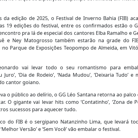
 da edição de 2025, o Festival de Inverno Bahia (FIB) ac
as 19 edições do festival, entre os confirmados estão o 
ncontro pra lá de especial dos cantores Elba Ramalho e G
atuê e Ney Matogrosso também estarão na grade do FI
o, no Parque de Exposições Teopompo de Almeida, em Vitó
Leonardo vai levar todo o seu romantismo para emba
 Juro’, ‘Dia de Rodeio’, ‘Nada Mudou’, ‘Deixaria Tudo’ e 
do cantor goiano.
a o público ao delírio, o GG Léo Santana retorna ao palco 
 O gigante vai levar hits como ‘Contatinho’, ‘Zona de Pe
utros sucessos para aquecer tudo.
lco do FIB é o sergipano Natanzinho Lima, que levará to
‘Melhor Versão’ e ‘Sem Você’ vão embalar o festival.