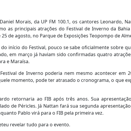
Daniel Morais, da UP FM 100.1, os cantores Leonardo, Na
 as principais atrações do Festival de Inverno da Bahia
3 e 25 de agosto, no Parque de Exposições Teopompo de Alm
do início do Festival, pouco se sabe oficialmente sobre q
do, em março já haviam sido confirmadas quatro atraçõe
ara e Maraísa.
o Festival de Inverno poderia nem mesmo acontecer em 2
naquele momento, pode ter atrasado o cronograma, o que exp
rdo retornaria ao FIB após três anos. Sua apresentaçã
lado de Péricles. Já Nattan fará sua segunda apresentação
nquanto Pablo virá para o FIB pela primeira vez.
eu revelar tudo para o evento.