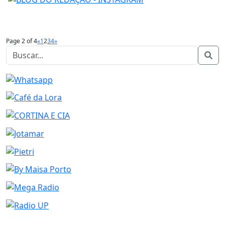
Page 2 of 4
«
1
2
3
4
»