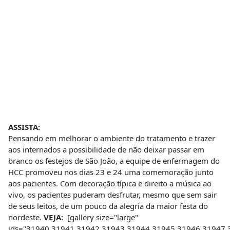
ASSISTA:
Pensando em melhorar o ambiente do tratamento e trazer
aos internados a possibilidade de não deixar passar em
branco os festejos de São João, a equipe de enfermagem do
HCC promoveu nos dias 23 e 24 uma comemoração junto
aos pacientes. Com decoração típica e direito a música ao
vivo, os pacientes puderam desfrutar, mesmo que sem sair
de seus leitos, de um pouco da alegria da maior festa do
nordeste.
VEJA:
[gallery size="large"
ids="31940,31941,31942,31943,31944,31945,31946,31947,