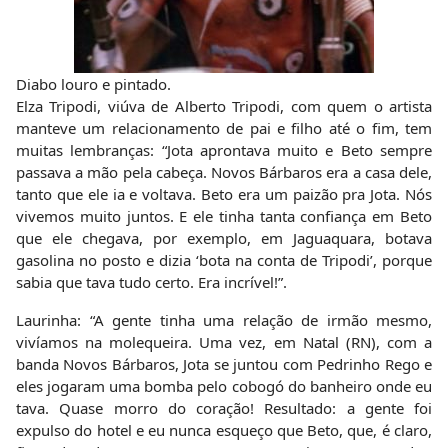
Diabo louro e pintado.
Elza Tripodi, viúva de Alberto Tripodi, com quem o artista
manteve um relacionamento de pai e filho até o fim, tem
muitas lembranças: “Jota aprontava muito e Beto sempre
passava a mão pela cabeça. Novos Bárbaros era a casa dele,
tanto que ele ia e voltava. Beto era um paizão pra Jota. Nós
vivemos muito juntos. E ele tinha tanta confiança em Beto
que ele chegava, por exemplo, em Jaguaquara, botava
gasolina no posto e dizia ‘bota na conta de Tripodi’, porque
sabia que tava tudo certo. Era incrível!”.
Laurinha: “A gente tinha uma relação de irmão mesmo,
vivíamos na molequeira. Uma vez, em Natal (RN), com a
banda Novos Bárbaros, Jota se juntou com Pedrinho Rego e
eles jogaram uma bomba pelo cobogó do banheiro onde eu
tava. Quase morro do coração! Resultado: a gente foi
expulso do hotel e eu nunca esqueço que Beto, que, é claro,