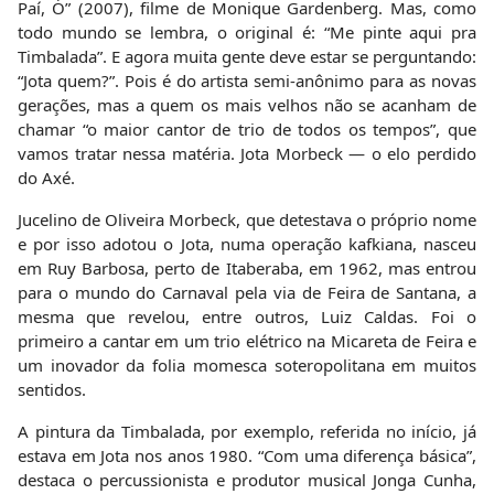
Paí, Ó” (2007), filme de Monique Gardenberg. Mas, como
todo mundo se lembra, o original é: “Me pinte aqui pra
Timbalada”. E agora muita gente deve estar se perguntando:
“Jota quem?”. Pois é do artista semi-anônimo para as novas
gerações, mas a quem os mais velhos não se acanham de
chamar “o maior cantor de trio de todos os tempos”, que
vamos tratar nessa matéria. Jota Morbeck — o elo perdido
do Axé.
Jucelino de Oliveira Morbeck, que detestava o próprio nome
e por isso adotou o Jota, numa operação kafkiana, nasceu
em Ruy Barbosa, perto de Itaberaba, em 1962, mas entrou
para o mundo do Carnaval pela via de Feira de Santana, a
mesma que revelou, entre outros, Luiz Caldas. Foi o
primeiro a cantar em um trio elétrico na Micareta de Feira e
um inovador da folia momesca soteropolitana em muitos
sentidos.
A pintura da Timbalada, por exemplo, referida no início, já
estava em Jota nos anos 1980. “Com uma diferença básica”,
destaca o percussionista e produtor musical Jonga Cunha,