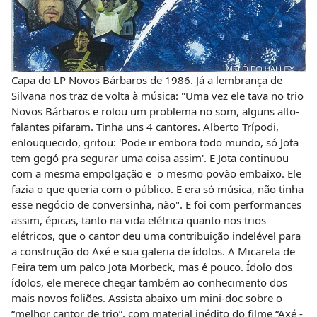
Capa do LP Novos Bárbaros de 1986. Já a lembrança de
Silvana nos traz de volta à música: "Uma vez ele tava no trio
Novos Bárbaros e rolou um problema no som, alguns alto-
falantes pifaram. Tinha uns 4 cantores. Alberto Trípodi,
enlouquecido, gritou: 'Pode ir embora todo mundo, só Jota
tem gogó pra segurar uma coisa assim'. E Jota continuou
com a mesma empolgação e o mesmo povão embaixo. Ele
fazia o que queria com o público. E era só música, não tinha
esse negócio de conversinha, não". E foi com performances
assim, épicas, tanto na vida elétrica quanto nos trios
elétricos, que o cantor deu uma contribuição indelével para
a construção do Axé e sua galeria de ídolos. A Micareta de
Feira tem um palco Jota Morbeck, mas é pouco. Ídolo dos
ídolos, ele merece chegar também ao conhecimento dos
mais novos foliões. Assista abaixo um mini-doc sobre o
“melhor cantor de trio”, com material inédito do filme “Axé -