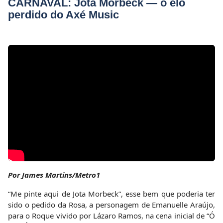
CARNAVAL: Jota Morbeck — o elo
perdido do Axé Music
Por
James Martins/Metro1
“Me pinte aqui de Jota Morbeck”, esse bem que poderia ter
sido o pedido da Rosa, a personagem de Emanuelle Araújo,
para o Roque vivido por Lázaro Ramos, na cena inicial de “Ó