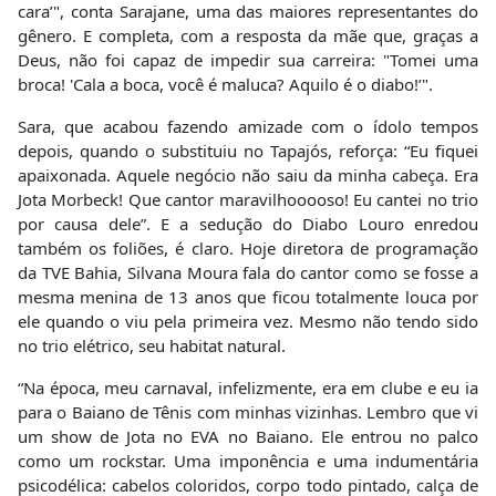
cara’", conta Sarajane, uma das maiores representantes do
gênero. E completa, com a resposta da mãe que, graças a
Deus, não foi capaz de impedir sua carreira: "Tomei uma
broca! 'Cala a boca, você é maluca? Aquilo é o diabo!’".
Sara, que acabou fazendo amizade com o ídolo tempos
depois, quando o substituiu no Tapajós, reforça: “Eu fiquei
apaixonada. Aquele negócio não saiu da minha cabeça. Era
Jota Morbeck! Que cantor maravilhooooso! Eu cantei no trio
por causa dele”. E a sedução do Diabo Louro enredou
também os foliões, é claro. Hoje diretora de programação
da TVE Bahia, Silvana Moura fala do cantor como se fosse a
mesma menina de 13 anos que ficou totalmente louca por
ele quando o viu pela primeira vez. Mesmo não tendo sido
no trio elétrico, seu habitat natural.
“Na época, meu carnaval, infelizmente, era em clube e eu ia
para o Baiano de Tênis com minhas vizinhas. Lembro que vi
um show de Jota no EVA no Baiano. Ele entrou no palco
como um rockstar. Uma imponência e uma indumentária
psicodélica: cabelos coloridos, corpo todo pintado, calça de