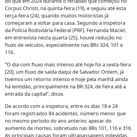
do que em 2024 durante o feriadão que começou no
Corpus Christi, na quinta-feira (19), e seguiu até esta
terça-feira (24), quando muitos motoristas já
começaram a voltar para casa. Segundo a inspetora
da Polícia Rodoviária Federal (PRF), Fernanda Maciel,
em entrevista nesta quarta (25), houve redução no
fluxo de veículos, especialmente nas BRs 324, 101 e
116.
“O dia com fluxo mais intenso até hoje foi a sexta-feira
[20], um fluxo de saída daqui de Salvador. Ontem, já
tivemos um retorno intenso e hoje pela manhã ainda
há lentidão, principalmente na BR-324, de Feira até a
entrada da capital”, disse.
De acordo com a inspetora, entre os dias 18 e 24
foram registrados 84 acidentes, número menor que
no mesmo período do ano anterior, apesar do
aumento de mortes, sobretudo nas BRs 101, 116 e 316.
As principais causas foram ultrapassagens indevidas,