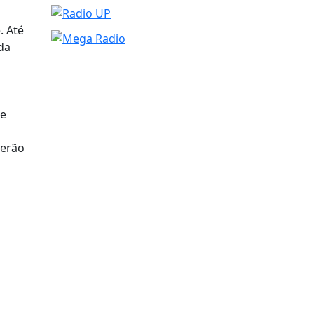
. Até
da
a
te
derão