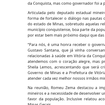
da Conquista, mas como governador foi a pr
Articulada pelo deputado estadual mineiro
forma de fortalecer o diálogo nas pautas c
do estado de Minas, sobretudo aquelas re
município conquistense, boa parte da pop
por estar bem mais próximo daqui que das
“Para nós, é uma honra receber o gover
Gustavo Santana, que já vinha convers
relacionadas à saúde em Vitória da Conqu
atendemos com o coração alegre, mas pr
Sheila Lemos, acrescentando que será cr
Governo de Minas e a Prefeitura de Vitór
atender cada vez melhor nossos irmãos min
Na reunião, Romeu Zema destacou a impo
mineiros e a necessidade de desenvolver u
favor da população. Inclusive relatou a
Minas Gerais.