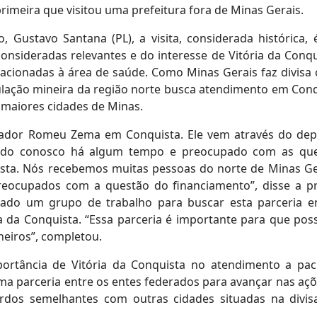
imeira que visitou uma prefeitura fora de Minas Gerais.
, Gustavo Santana (PL), a visita, considerada histórica,
onsideradas relevantes e do interesse de Vitória da Conqu
lacionadas à área de saúde. Como Minas Gerais faz divisa
ulação mineira da região norte busca atendimento em Conq
 maiores cidades de Minas.
nador Romeu Zema em Conquista. Ele vem através do de
ando conosco há algum tempo e preocupado com as qu
ista. Nós recebemos muitas pessoas do norte de Minas Ge
eocupados com a questão do financiamento”, disse a pr
iado um grupo de trabalho para buscar esta parceria e
ia da Conquista. “Essa parceria é importante para que po
eiros”, completou.
rtância de Vitória da Conquista no atendimento a pac
ma parceria entre os entes federados para avançar nas aç
cordos semelhantes com outras cidades situadas na divi