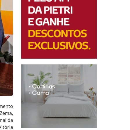
imento
 Zema,
inal da
itória