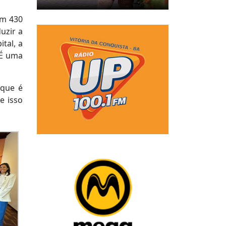
om 430
uzir a
tal, a
. É uma
 que é
e isso