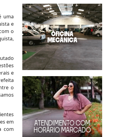
 é uma
ista e
 com o
uista,
putado
estões
rais e
efeita
ntre o
ssamos
ientes
ões em
sa com