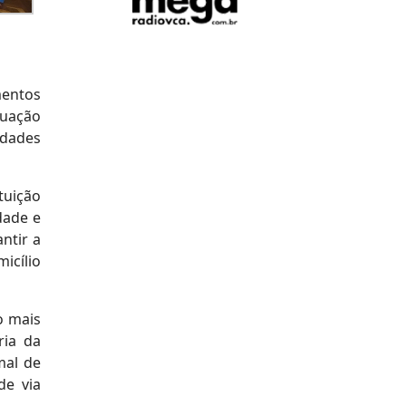
mentos
tuação
idades
tuição
dade e
ntir a
icílio
o mais
ria da
mal de
de via