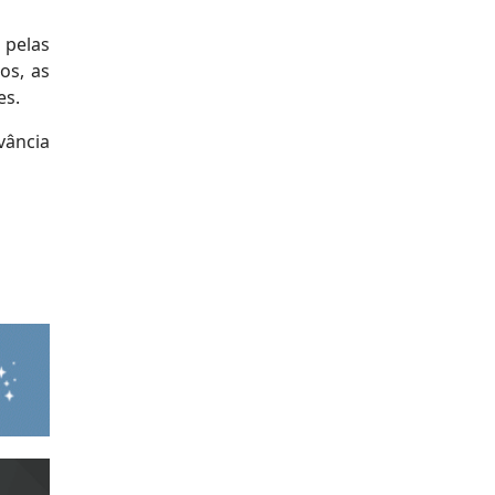
 pelas
os, as
es.
vância