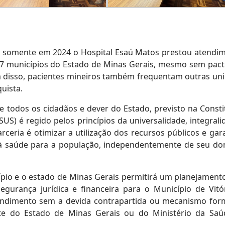
 somente em 2024 o Hospital Esaú Matos prestou atendi
 27 municípios do Estado de Minas Gerais, mesmo sem pac
ém disso, pacientes mineiros também frequentam outras un
uista.
e todos os cidadãos e dever do Estado, previsto na Consti
US) é regido pelos princípios da universalidade, integrali
rceria é otimizar a utilização dos recursos públicos e gara
e à saúde para a população, independentemente de seu dom
ípio e o estado de Minas Gerais permitirá um planejament
segurança jurídica e financeira para o Município de Vitó
endimento sem a devida contrapartida ou mecanismo for
te do Estado de Minas Gerais ou do Ministério da Saú