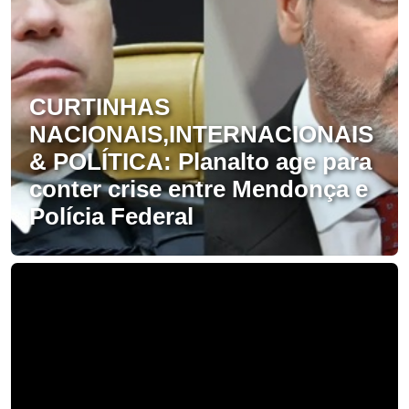
CURTINHAS
NACIONAIS,INTERNACIONAIS
& POLÍTICA: Planalto age para
conter crise entre Mendonça e
Polícia Federal