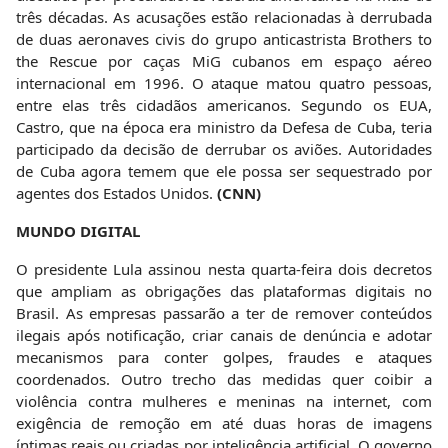
três décadas. As acusações estão relacionadas à derrubada
de duas aeronaves civis do grupo anticastrista Brothers to
the Rescue por caças MiG cubanos em espaço aéreo
internacional em 1996. O ataque matou quatro pessoas,
entre elas três cidadãos americanos. Segundo os EUA,
Castro, que na época era ministro da Defesa de Cuba, teria
participado da decisão de derrubar os aviões. Autoridades
de Cuba agora temem que ele possa ser sequestrado por
agentes dos Estados Unidos.
(CNN)
MUNDO DIGITAL
O presidente Lula assinou nesta quarta-feira dois decretos
que ampliam as obrigações das plataformas digitais no
Brasil. As empresas passarão a ter de remover conteúdos
ilegais após notificação, criar canais de denúncia e adotar
mecanismos para conter golpes, fraudes e ataques
coordenados. Outro trecho das medidas quer coibir a
violência contra mulheres e meninas na internet, com
exigência de remoção em até duas horas de imagens
íntimas reais ou criadas por inteligência artificial. O governo