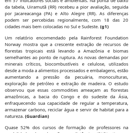
em 57 indicadores sociais e ambientais. Na ponta de baixo
da tabela, Uiramutã (RR) recebeu a pior avaliação, seguida
por Jacareacanga (PA) e Alto Alegre (RR). As diferenças
podem ser percebidas regionalmente, com 18 das 20
cidades mais bem colocadas no Sul e Sudeste.
(g1)
Um relatório encomendado pela Rainforest Foundation
Norway mostra que a crescente extração de recursos de
florestas tropicais está levando a Amazônia e biomas
semelhantes ao ponto de ruptura. As novas demandas por
minerais críticos, biocombustíveis e celulose, utilizados
desde a moda a alimentos processados e embalagens, estão
aumentando a pressão da pecuária, monoculturas,
exploração de petróleo e extração de madeira. O estudo
observou que essas commodities ameaçam as florestas
amazônicas, a bacia do Congo e do sudeste da Ásia,
enfraquecendo sua capacidade de regular a temperatura,
armazenar carbono, reciclar água e servir de habitat para a
natureza.
(Guardian)
Quase 52% dos cursos de formação de professores na