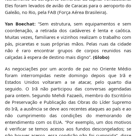
Eles foram levados de avião de Caracas para o aeroporto do
Galeão, no Rio, pela FAB (Força Aérea Brasileira).
Yan Boechat:
“Sem estrutura, sem equipamentos e sem
coordenação, a retirada dos cadáveres é lenta e caótica.
Muitas vezes, familiares e vizinhos realizam o trabalho com
pás, picaretas e suas próprias mãos. Pelas ruas da cidade
não é raro encontrar grupos de corpos reunidos nas
calçadas à espera de destino mais digno”.
(Globo)
As negociações por um acordo de paz no Oriente Médio
foram interrompidas neste domingo depois que Irã e
Estados Unidos voltaram a se atacar, pelo quarto dia
seguido. O Irã não participou das conversas agendadas
para ontem. Segundo Mehdi Fazaeili, membro do Escritório
de Preservação e Publicação das Obras do Líder Supremo
do Irã, a ausência se deve aos recentes ataques ao país e ao
não cumprimento das condições do memorando de
entendimento com os EUA. “Por exemplo, um dos motivos
é verificar se temos acesso aos fundos descongelados; se
não houver acesso, essa condição não foi cumprida”, disse