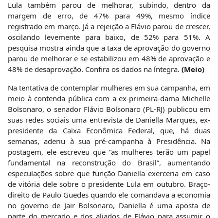
Lula também parou de melhorar, subindo, dentro da
margem de erro, de 47% para 49%, mesmo índice
registrado em março. Já a rejeição a Flávio parou de crescer,
oscilando levemente para baixo, de 52% para 51%. A
pesquisa mostra ainda que a taxa de aprovação do governo
parou de melhorar e se estabilizou em 48% de aprovação e
48% de desaprovação. Confira os dados na íntegra.
(Meio)
Na tentativa de contemplar mulheres em sua campanha, em
meio à contenda pública com a ex-primeira-dama Michelle
Bolsonaro, o senador Flávio Bolsonaro (PL-RJ) publicou em
suas redes sociais uma entrevista de Daniella Marques, ex-
presidente da Caixa Econômica Federal, que, há duas
semanas, aderiu à sua pré-campanha à Presidência. Na
postagem, ele escreveu que “as mulheres terão um papel
fundamental na reconstrução do Brasil”, aumentando
especulações sobre que função Daniella exerceria em caso
de vitória dele sobre o presidente Lula em outubro. Braço-
direito de Paulo Guedes quando ele comandava a economia
no governo de Jair Bolsonaro, Daniella é uma aposta de
parte do mercado e dos aliados de Flávio para assumir o