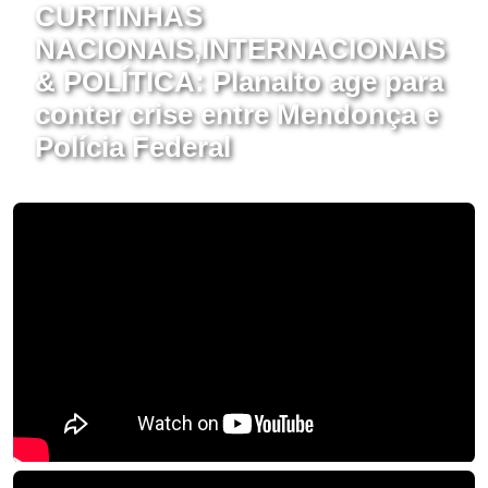
CURTINHAS
NACIONAIS,INTERNACIONAIS
& POLÍTICA: Planalto age para
conter crise entre Mendonça e
Polícia Federal