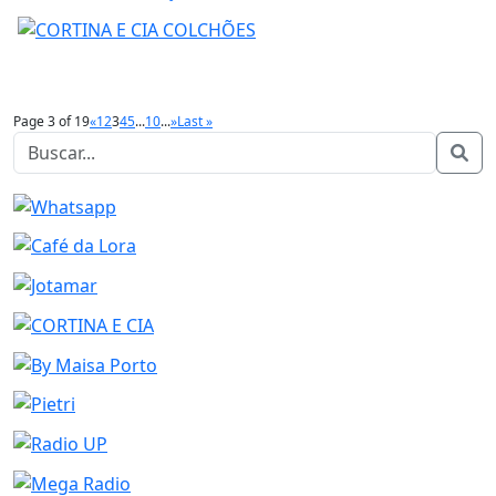
Page 3 of 19
«
1
2
3
4
5
...
10
...
»
Last »