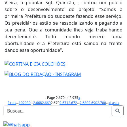
Vieira, o popular Sgt. Quincão, , contou um pouco
sobre o desenvolvimento do projeto. “Somos a
primeira Prefeitura do sudoeste fazendo esse serviço.
Os presidiários estão se ressocializando e pagando a
sua pena. Que a comunidade lhes veja trabalhando
decentemente. Todo mundo merece uma
oportunidade e a Prefeitura está saindo na frente
dando essa oportunidade”.
Page 2.670 of 2.935
«
First
«
...
10
20
30
...
2.668
2.669
2.670
2.671
2.672
...
2.680
2.690
2.700
...
»
Last »