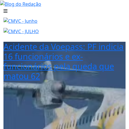
Acidente da Voepass: PF indicia
16 funcionários e ex-
funcionários pela queda que
matou 62