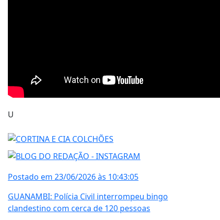
U
Postado em 23/06/2026 às 10:43:05
GUANAMBI: Polícia Civil interrompeu bingo
clandestino com cerca de 120 pessoas